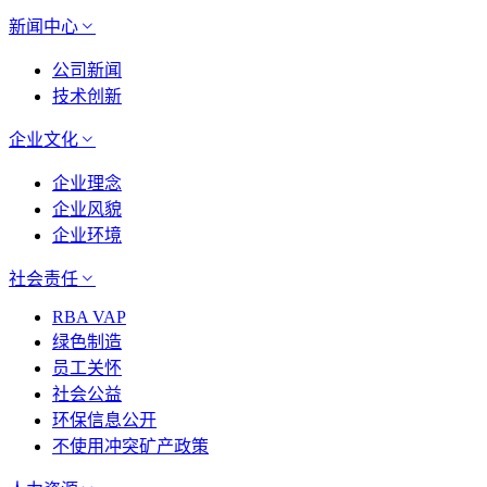
新闻中心
公司新闻
技术创新
企业文化
企业理念
企业风貌
企业环境
社会责任
RBA VAP
绿色制造
员工关怀
社会公益
环保信息公开
不使用冲突矿产政策