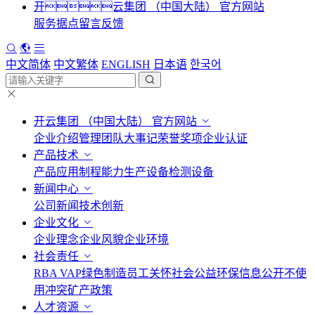
开云集团 （中国大陆） 官方网站
服务据点
留言反馈
中文简体
中文繁体
ENGLISH
日本语
한국어
开云集团 （中国大陆） 官方网站
企业介绍
管理团队
大事记
荣誉奖项
企业认证
产品技术
产品应用
制程能力
生产设备
检测设备
新闻中心
公司新闻
技术创新
企业文化
企业理念
企业风貌
企业环境
社会责任
RBA VAP
绿色制造
员工关怀
社会公益
环保信息公开
不使
用冲突矿产政策
人才资源