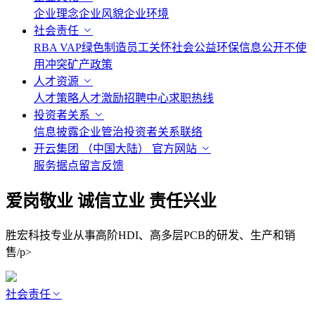
企业理念
企业风貌
企业环境
社会责任
RBA VAP
绿色制造
员工关怀
社会公益
环保信息公开
不使
用冲突矿产政策
人才资源
人才策略
人才激励
招聘中心
求职热线
投资者关系
信息披露
企业管治
投资者关系联络
开云集团 （中国大陆） 官方网站
服务据点
留言反馈
爱岗敬业 诚信立业 责任兴业
胜宏科技专业从事高阶HDI、高多层PCB的研发、生产和销
售/p>
社会责任