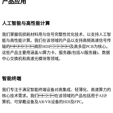
产品应用
人工智能与高性能计算
我们掌握低损耗材料用与信号完整性优化技术，以支持人工智
能与高性能计算。我们在该领域的产品以支持高频高速信号传
输的高阶HDI及高多层PCB为核心。
这些产品主要用涵盖AI算力卡、服务器(包括AI服务器)、数据
中心交换机和高速光模块等领域。
智能终端
我们专注于满足智能终端设备对高集成、轻薄化、高速算力的
核心技术需求。我们在该领域的产品包括用于AI计
算机、可穿戴设备及AR/VR设备的HDI及FPC。