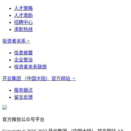
人才策略
人才激励
招聘中心
求职热线
投资者关系
信息披露
企业管治
投资者关系联络
开云集团 （中国大陆） 官方网站
服务据点
留言反馈
官方微信公众号平台