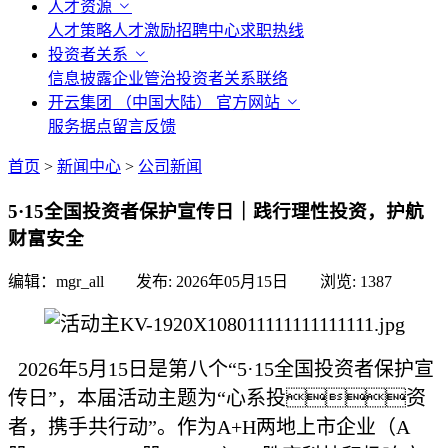
人才资源
人才策略
人才激励
招聘中心
求职热线
投资者关系
信息披露
企业管治
投资者关系联络
开云集团 （中国大陆） 官方网站
服务据点
留言反馈
首页
>
新闻中心
>
公司新闻
5·15全国投资者保护宣传日｜践行理性投资，护航
财富安全
编辑：mgr_all 发布:
2026年05月15日
浏览:
1387
2026年5月15日是第八个“5·15全国投资者保护宣
传日”，本届活动主题为“心系投资
者，携手共行动”。作为A+H两地上市企业（A