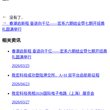
没有了..
春潮启新程 奋进向千亿——宏系六期结业暨七期开班典
礼圆满举行
相关资讯
春潮启新程 奋进向千亿——宏系六期结业暨七期开班典
礼圆满举行
2026/03/25
胜宏科技成功登陆港交所，A+H 双平台启航新征程
2026/04/23
胜宏科技亮相2026国际电子电路（上海）展览会
2026/03/27